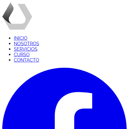
L
AB
D
ERMAG
I
S
INICIO
NOSOTROS
SERVICIOS
CURSO
CONTACTO