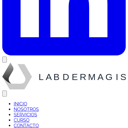
Open Menu
L
AB
D
ERMAG
I
S
Close Menu
INICIO
NOSOTROS
SERVICIOS
CURSO
CONTACTO