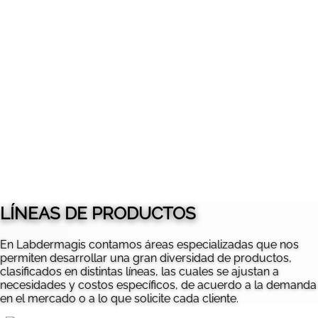
Marketing & Branding
Nos especializamos en crear estrategias innovadoras y
soluciones personalizadas para medianas empresas,
startups y PYMES, ayudándolas a destacar en un
mercado competitivo.
LÍNEAS DE PRODUCTOS
Solicitar más información →
En Labdermagis contamos áreas especializadas que nos
permiten desarrollar una gran diversidad de productos,
clasificados en distintas líneas, las cuales se ajustan a
necesidades y costos específicos, de acuerdo a la demanda
en el mercado o a lo que solicite cada cliente.