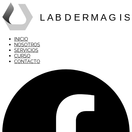
L
AB
D
ERMAG
I
S
INICIO
NOSOTROS
SERVICIOS
CURSO
CONTACTO