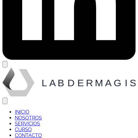
Open Menu
L
AB
D
ERMAG
I
S
Close Menu
INICIO
NOSOTROS
SERVICIOS
CURSO
CONTACTO